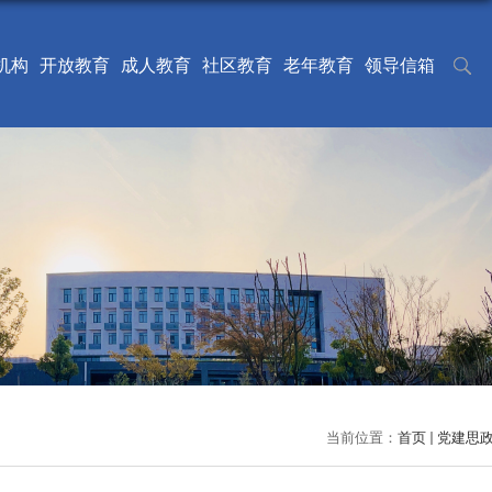
机构
开放教育
成人教育
社区教育
老年教育
领导信箱
当前位置：
首页
党建思